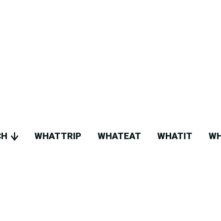
CH
WHATTRIP
WHATEAT
WHATIT
WH