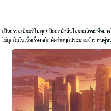
by
De9AL
15 สิงหาคม 2019
เป็นธรรมเนียมที่ในทุกๆปียอดนักสืบไม่ยอมโตซะทีอย่างโ
ไม่ถูกนับในเนื้อเรื่องหลัก คิดง่ายๆก็ประมาณจักรวาลคู่