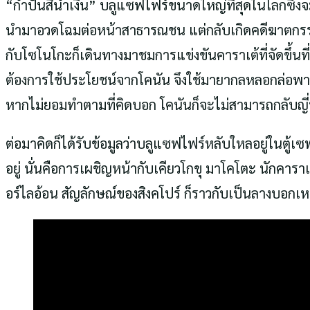
“กำปั้นสีน้ำเงิน” บลูแซฟไฟร์ขนาดใหญ่ที่สุดในโลกซึ่ง
นำมาอวดโฉมต่อหน้าสาธารณชน แต่กลับเกิดคดีฆาตกรรมขึ้น
กับโซโนโกะก็เดินทางมาชมการแข่งขันคาราเต้ที่จัดขึ้นที
ต้องการใช้ประโยชน์จากโคนัน จึงใช้มายากลหลอกล่อพาต
หากไม่ยอมทำตามที่คิดบอก โคนันก็จะไม่สามารถกลับญี่ปุ่น
ต่อมาคิดก็ได้รับข้อมูลว่าบลูแซฟไฟร์หลับใหลอยู่ในตู้เซ
อยู่ นั่นคือการเผชิญหน้ากับเคียวโกขุ มาโคโตะ นักคา
อร์ไลอ้อน สัญลักษณ์ของสิงคโปร์ ก็ราวกับเป็นลางบอกเหต