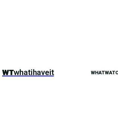
WT
whatihaveit
WHATWAT