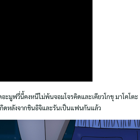
เดอะมูฟวี่นี้คงหนีไม่พ้นจอมโจรคิดและเคียวโกขุ มาโคโตะ อ
เกิดหลังจากชินอิจิและรันเป็นแฟนกันแล้ว