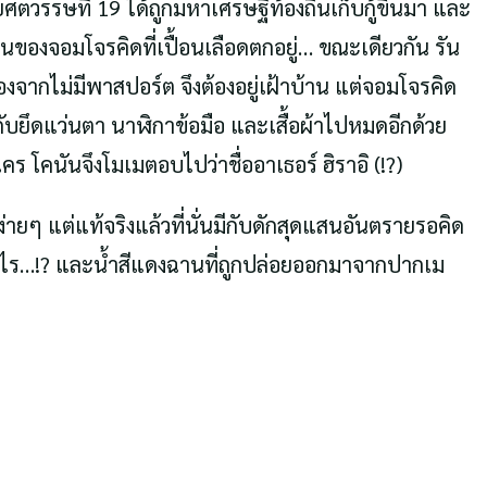
ตวรรษที่ 19 ได้ถูกมหาเศรษฐีท้องถิ่นเก็บกู้ขึ้นมา และ
นของจอมโจรคิดที่เปื้อนเลือดตกอยู่… ขณะเดียวกัน รัน
งจากไม่มีพาสปอร์ต จึงต้องอยู่เฝ้าบ้าน แต่จอมโจรคิด
บยึดแว่นตา นาฬิกาข้อมือ และเสื้อผ้าไปหมดอีกด้วย
คร โคนันจึงโมเมตอบไปว่าชื่ออาเธอร์ ฮิราอิ (!?)
่ายๆ แต่แท้จริงแล้วที่นั่นมีกับดักสุดแสนอันตรายรอคิด
เช่นไร…!? และน้ำสีแดงฉานที่ถูกปล่อยออกมาจากปากเม