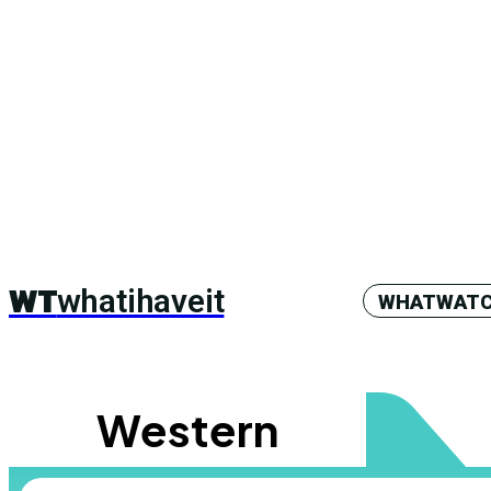
WT
whatihaveit
WHATWAT
Western