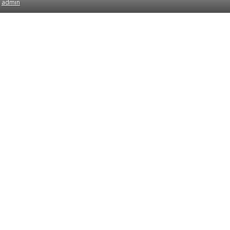
admin