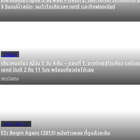
เที่ยวคนเดียว ญี่ปุ่น 5 วัน 4 คืน – ตอนที่ 2: โอชะโนะมิซึ วัดโคมแดง เ
จิ ริมแม่น้ำสุมิดะ ชมวิวโตเกียวสกายทรี และตึกฟองเบียร์
TOKYO
เที่ยวคนเดียว ญี่ปุ่น 5 วัน 4 คืน – ตอนที่ 1: จากไทยสู่โตเกียว แอร์เอเ
เอกซ์ บินตี 2 ถึง 11 โมง พร้อมเที่ยวต่อได้เลย
winchama
WHATWATCH
รีวิว Begin Again (2013) หนังทำเพลง ที่ดูแล้วจะอิน