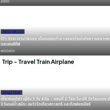
admin
WHATWATCH
รีวิว ท่องเวลามาผิดยุค เมื่อคนยุคเก่ามาเจอยุคใหม่แห่งความหลาก
และเซนซิทีฟ
winchama
Trip - Travel Train Airplane
WHATTRIP
เที่ยวคนเดียว ญี่ปุ่น 5 วัน 4 คืน – ตอนที่ 2: โอชะโนะมิซึ วัดโคมแดง เ
จิ ริมแม่น้ำสุมิดะ ชมวิวโตเกียวสกายทรี และตึกฟองเบียร์