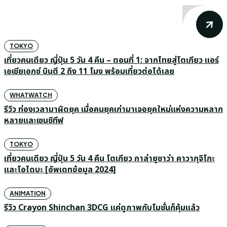
TOKYO
เที่ยวคนเดียว ญี่ปุ่น 5 วัน 4 คืน – ตอนที่ 1: จากไทยสู่โตเกียว แอร์
เอเชียเอกซ์ บินตี 2 ถึง 11 โมง พร้อมเที่ยวต่อได้เลย
WHATWATCH
รีวิว ท่องเวลามาผิดยุค เมื่อคนยุคเก่ามาเจอยุคใหม่แห่งความหลาก
หลายและเซนซิทีฟ
TOKYO
เที่ยวคนเดียว ญี่ปุ่น 5 วัน 4 คืน โตเกียว กาล่ายูซาว่า คาวากุจิโกะ
และโอไดบะ [อัพเดทข้อมูล 2024]
ANIMATION
รีวิว Crayon Shinchan 3DCG แค่ดูภาพกับโมชั่นก็คุ้มแล้ว