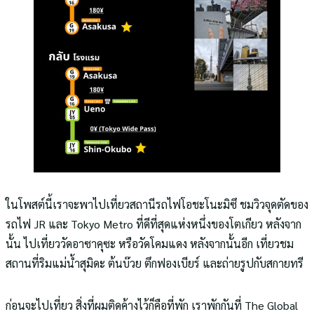
ในโพสต์นี้เราจะพาไปเที่ยวสถานีรถไฟโอชะโนะมิซึ ชมวิวจุดตัดของ
รถไฟ JR และ Tokyo Metro ที่ดีที่สุดแห่งหนึ่งของโตเกียว หลังจาก
นั้น ไปเที่ยววัดอาซาคุซะ หรือวัดโคมแดง หลังจากนั้นอีก เที่ยวชม
สถานที่ริมแม่น้ำสุมิดะ ต้นบ๊วย ตึกฟองเบียร์ และถ่ายรูปกับสกายทรี
ก่อนจะไปเที่ยว สิ่งที่ผมติดค้างไว้ก็คือที่พัก เราพักกันที่ The Global