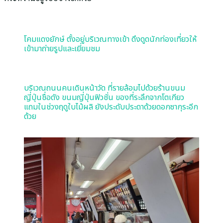
โคมแดงยักษ์ ตั้งอยู่บริเวณทางเข้า ดึงดูดนักท่องเที่ยวให้
เข้ามาถ่ายรูปและเยี่ยมชม
บริเวณถนนคนเดินหน้าวัด ที่รายล้อมไปด้วยร้านขนม
ญี่ปุ่นชื่อดัง ขนมญี่ปุ่นฟิวชั่น ของที่ระลึกจากโตเกียว
แถมในช่วงฤดูใบไม้ผลิ ยังประดับประดาด้วยดอกซากุระอีก
ด้วย