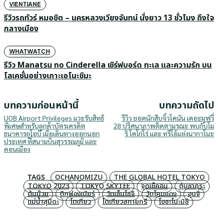
VIENTIANE
รีวิวรถทัวร์ หมอชิต – นครหลวงเวียงจันทน์ นั่งยาว 13 ชั่วโมง ถึงใจ
กลางเมือง
WHATWATCH
รีวิว Manatsu no Cinderella เซิร์ฟบอร์ด ทะเล และความรัก บน
โลเคชั่นอย่างเกาะเอโนะชิมะ
บทความก่อนหน้านี้
บทความถัดไป
UOB Airport Privileges แวะรับสิทธิ
รีวิว ยอดนักสืบจิ๋วโคนัน เดอะมูฟวี่
พิเศษสำหรับลูกค้าบัตรเครดิต
28 ปริศนาภาพติดตามรณะ พบกับโม
ธนาคารยูโอบี เมื่อเดินทางออกนอก
ริ โคโก่โร่ และ ทรีโอ้แห่งนากาโนะ
ประเทศ ที่สนามบินสุวรรณภูมิ และ
ดอนเมือง
TAGS
OCHANOMIZU
THE GLOBAL HOTEL TOKYO
TOKYO 2023
TOKYO SKYTEE
จุดเช็คอิน
ต้นซากุระ
ต้นบ๊วย
ตึกฟองเบียร์
วัดเซ็นโซจิ
วัดโคมแดง
อุนจิ
แม่น้ำสุมิดะ
โตเกียว
โตเกียวสกายทรี
โอชะโนะมิซึ