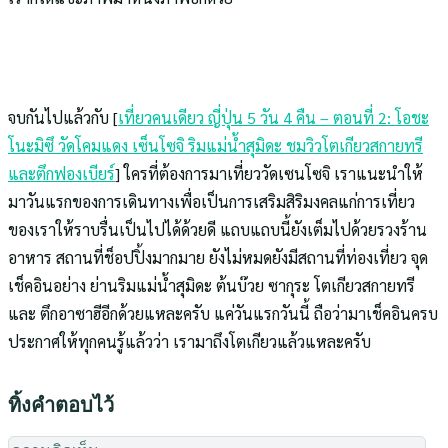
จบกันไปแล้วกับ [
เที่ยวคนเดียว ญี่ปุ่น 5 วัน 4 คืน – ตอนที่ 2: โอชะ
โนะมิซึ วัดโคมแดง เซ็นโซจิ ริมแม่น้ำสุมิดะ ชมวิวโตเกียวสกายทรี
และตึกฟองเบียร์
] ใครที่ต้องการมาเที่ยววัดเซนโซจิ เราแนะนำให้
มาวันแรกของการเดินทางเพื่อเป็นการเสริมสิริมงคลแก่การเที่ยว
ของเราให้ราบรื่นเป็นไปได้ด้วยดี แถบแถบนี้ยังเต็มไปด้วยรวงร้าน
อาหาร สถานที่ช็อปปิ้งมากมาย ยังไม่หมดยังมีสถานที่ท่องเที่ยว จุด
เช็คอินอย่าง ย่านริมแม่น้ำสุมิดะ ต้นบ๊วย ซากุระ โตเกียวสกายทรี
และ ตึกอาซาฮีอีกด้วยแหละครับ แค่วันแรกวันนี้ ถือว่ามาเช็คอินครบ
ประกาศให้ทุกคนรู้แล้วว่า เรามาถึงโตเกียวแล้วแหละครับ
ทิ้งคำตอบไว้
คว