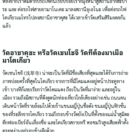
หลังจากเราดื่มด่ำกับรถไฟกันเรียบร้อยเราก็มุ่งหน้าสู่สถานีอากิฮะบา
ระ และ ต่อรถไฟสายยามาโนเตะ มาลงสถานีอุเอโนะ เพื่อต่อรถไฟ
โตเกียวเมโทรไปลงสถานีอาซาคุสะ ได้เวลาเข้าวัดเสริมสิริมงคลกัน
แล้ว
วัดอาซาคุซะ หรือวัดเซนโซจิ วัดที่ต้องมาเมื่อ
มาโตเกียว
วัดเซนโซจิ (浅草寺) น่าจะเป็นวัดที่มีชื่อเสียงที่สุดและได้รับการถ่าย
ภาพบ่อยครั้งที่สุดในโตเกียว จากการที่มีโคมแดงอยู่หน้าประตูทาง
เข้า บางทีก็เลยเรียกว่าวัดโคมแดง ถือเป็นวัดที่มาง่าย และอยู่ใน
เมือง รวมถึงมีสถานที่ดึงดูดนักท่องเที่ยวใกล้เคียงอย่างเช่น ถนนคน
เดินหน้าวัดที่รายล้อมไปด้วยร้านขนมญี่ปุ่นชื่อดัง ขนมญี่ปุ่นฟิวชั่น
ของที่ระลึกจากโตเกียว รวมถึงรอบข้างวัดยังเป็นที่ตั้งของแม่น้ำสุมิดะ
ตึกฟองเบียร์อันเลื่องชื่อ และโตเกียวสกายทรี หอชมวิวสูงเสียดฟ้าตั้ง
ตระหง่านอยู่รอบข้างอีกด้วย