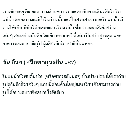
เราเดินทะลุวัดออกมาทางด้านขวา เราจะพบกับทางเดินเพื่อไปริม
แม่น้ำ ตลอดทางแม่น้ำในย่านนั้นจะเป็นสวนสาธารณะริมแม่น้ำ มี
ทางให้เดิน มีต้นไม้ ตลอดแนวริมแม่น้ำ ซึ่งเราจะพบสิ่งก่อสร้าง
เด่นๆ สองอย่างนั่นคือ โตเกียวสกายทรี ที่เด่นเป็นสง่า สูงชลูด และ
อาคารของอาซาฮีกรุ๊ป ผู้ผลิตเบียร์อาซาฮีนั่นแหละ
ต้นบ๊วย (หรือซากุระกันนะ?)
ริมแม่น้ายังพบต้นบ๊วย (หรือซากุระกันนะ?) บ้างประปรายให้เราถ่าย
รูปคู่กันอีกด้วย จริงๆ แถบนี้ค่อนค้างใหญ่และเงียบ จึงสามารถถ่าย
รูปได้อย่างสบายจิตสบายใจทีเดียว