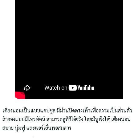
เตียงนอนเป็นแบบแคปซูล มีม่านปิดตรงเท้าเพื่อความเป็นส่วนตัว
ถ้าจองแบบมีโทรทัศน์ สามารถดูทีวีได้จริง โดยมีหูฟังให้ เตียงนอน
สบาย นุ่มฟู และแอร์เย็นพอสมควร