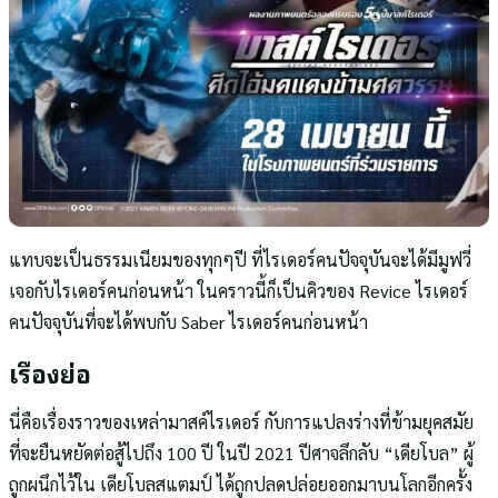
แทบจะเป็นธรรมเนียมของทุกๆปี ที่ไรเดอร์คนปัจจุบันจะได้มีมูฟวี่
เจอกับไรเดอร์คนก่อนหน้า ในคราวนี้ก็เป็นคิวของ Revice ไรเดอร์
คนปัจจุบันที่จะได้พบกับ Saber ไรเดอร์คนก่อนหน้า
เรื่องย่อ
นี่คือเรื่องราวของเหล่ามาสค์ไรเดอร์ กับการแปลงร่างที่ข้ามยุคสมัย
ที่จะยืนหยัดต่อสู้ไปถึง 100 ปี ในปี 2021 ปีศาจลึกลับ “เดียโบล” ผู้
ถูกผนึกไว้ใน เดียโบลสแตมป์ ได้ถูกปลดปล่อยออกมาบนโลกอีกครั้ง