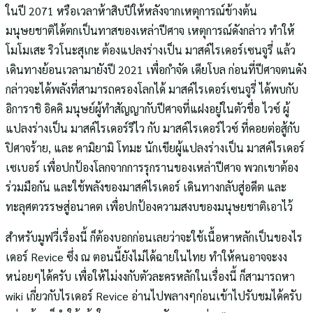
ในปี 2071 หรือเวลาห้าสิบปีให้หลังจากเหตุการณ์ข้างต้น
มนุษยชาติได้ตกเป็นทาสของเหล่าปีศาจ เหตุการณ์ดังกล่าว ทำให้
โมโมเสะ ริวโนะสุเกะ ต้องแปลงร่างเป็น มาสค์ไรเดอร์เซนจูรี่ แล้ว
เดินทางย้อนเวลามายังปี 2021 เพื่อกำจัด เดียโบล ก่อนที่ปีศาจตนดัง
กล่าวจะได้พลังที่สามารถครองโลกได้ มาสค์ไรเดอร์เซนจูรี่ ได้พบกับ
อิการาชิ อิคคิ มนุษย์ผู้ทำสัญญากับปีศาจที่แฝงอยู่ในตัวชื่อ ไวซ์ ผู้
แปลงร่างเป็น มาสค์ไรเดอร์รีไว กับ มาสค์ไรเดอร์ไวซ์ ที่คอยต่อสู้กับ
ปิศาจร้าย, และ คามิยามิ โทมะ นักเขียผู้แปลงร่างเป็น มาสค์ไรเดอร์
เซเบอร์ เพื่อปกป้องโลกจากการรุกรานของเหล่าปีศาจ พวกเขาต้อง
ร่วมมือกัน และใช้พลังของมาสค์ไรเดอร์ เดินทางกลับสู่อดีต และ
ทะลุศตวรรษสู่อนาคต เพื่อปกป้องความสงบของมนุษยชาติเอาไว้
สำหรับมูฟวี่เรื่องนี้ ก็ต้องบอกก่อนเลยว่าจะใช้เนื้อหาหลักเป็นของไร
เดอร์ Revice ซึ่ง ณ ตอนนี้ยังไม่ได้ฉายในไทย ทำให้คนอาจจะงง
หน่อยๆได้ครับ เพื่อให้ไม่งงกับตัวละครหลักในเรื่องนี้ ก็สามารถหา
wiki เกี่ยวกับไรเดอร์ Revice อ่านไปพลางๆก่อนเข้าไปรับชมได้ครับ