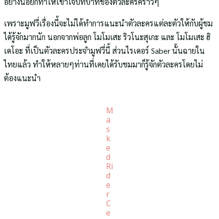
อย่างน้อยก็ทำให้เข้าใจบทบาทของตัวละครคร่าวๆ
เพราะมูฟวี่เรื่องนี้จะไม่ได้ทำการแนะนำตัวละครแต่ละตัวให้กับผู้ชม
ได้รู้จักมากนัก นอกจากพ่อลูก โมโมเสะ ริวโนะสุเกะ และ โมโมเสะ ฮิ
เดโอะ ที่เป็นตัวละครประจำมูฟวี่นี้ ส่วนไรเดอร์ Saber นั้นฉายใน
ไทยแล้ว ทำให้หลายๆท่านที่เคยได้รับชมมาก็รู้จักตัวละครโดยไม่
ต้องแนะนำ
M
a
s
k
e
d
Ri
d
e
r
C
e