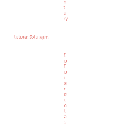
n
t
u
ry
โมโมเสะ ริวโนะสุเกะ
โ
ม
โ
ม
เ
ส
ะ
ฮิ
เ
ด
โ
อ
ะ