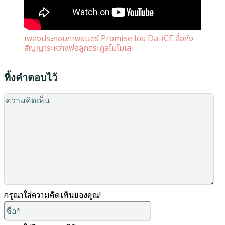
เพลงประกอบภาพยนตร์ Promise โดย Da-iCE สื่อถึง
สัญญาระหว่างพ่อลูกตระกูลโมโมเสะ
ทิ้งคำตอบไว้
คว
คิด
เห็
กรุณาใส่ความคิดเห็นของคุณ!
ชื่อ*