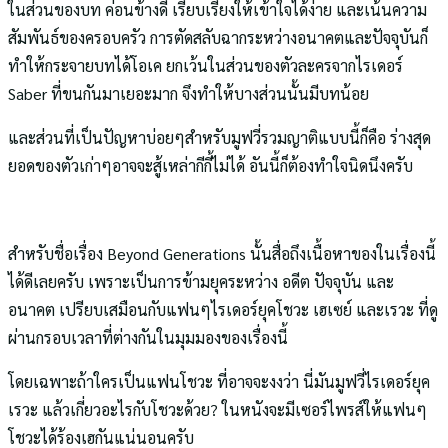
ในส่วนของบท ค่อนข้างดี เรียบเรียงให้เข้าใจได้ง่าย และเน้นความ
สัมพันธ์ของครอบครัว การตัดสลับฉากระหว่างอนาคตและปัจจุบันก็
ทำให้กระจายบทได้โอเค ยกเว้นในส่วนของตัวละครจากไรเดอร์
Saber ที่ขนกันมาเยอะมาก จึงทำให้บางส่วนนั้นมีบทน้อย
และส่วนที่เป็นปัญหาบ่อยๆสำหรับมูฟวี่รวมญาติแบบนี้ก็คือ ร่างสุด
ยอดของตัวเก่าๆอาจจะสู้เหล่ากีกี้ไม่ได้ อันนี้ก็ต้องทำใจนิดนึงครับ
สำหรับชื่อเรื่อง Beyond Generations นั้นสื่อถึงเนื้อหาของในเรื่องนี้
ได้ดีเลยครับ เพราะเป็นการข้ามยุคระหว่าง อดีต ปัจจุบัน และ
อนาคต เปรียบเสมือนกับแฟนๆไรเดอร์ยุคโชวะ เฮเซย์ และเรวะ ที่ดู
ผ่านกรอบเวลาที่ต่างกันในมุมมองของเรื่องนี้
โดยเฉพาะถ้าใครเป็นแฟนโชวะ ที่อาจจะงงว่า นี่มันมูฟวี่ไรเดอร์ยุค
เรวะ แล้วเกี่ยวอะไรกับโชวะด้วย? ในหนังจะมีเซอร์ไพรส์ให้แฟนๆ
โชวะได้ร้องเฮกันแน่นอนครับ