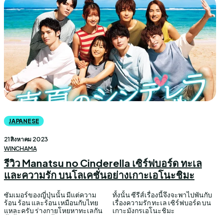
JAPANESE
21 สิงหาคม 2023
WINCHAMA
รีวิว Manatsu no Cinderella เซิร์ฟบอร์ด ทะเล
และความรัก บนโลเคชั่นอย่างเกาะเอโนะชิมะ
ซัมเมอร์ของญี่ปุ่นนั้น มีแต่ความ
ทั้งนั้น ซีรีส์เรื่องนี้จึงจะพาไปพันกับ
ร้อน ร้อน และร้อน เหมือนกับไทย
เรื่องความรัก ทะเล เซิร์ฟบอร์ด บน
แหละครับ ร่างกายโหยหาทะเลกัน
เกาะมังกรเอโนะชิมะ