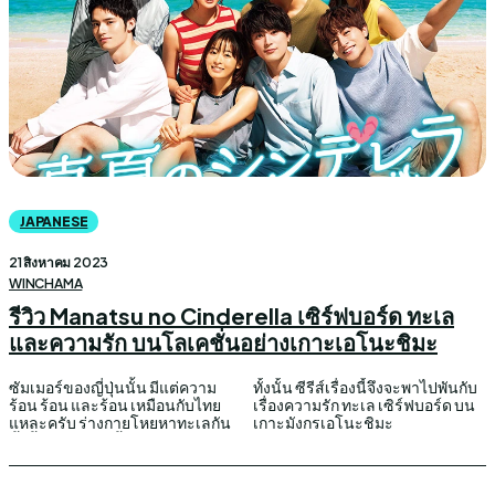
JAPANESE
21 สิงหาคม 2023
WINCHAMA
รีวิว Manatsu no Cinderella เซิร์ฟบอร์ด ทะเล
และความรัก บนโลเคชั่นอย่างเกาะเอโนะชิมะ
ซัมเมอร์ของญี่ปุ่นนั้น มีแต่ความ
ทั้งนั้น ซีรีส์เรื่องนี้จึงจะพาไปพันกับ
ร้อน ร้อน และร้อน เหมือนกับไทย
เรื่องความรัก ทะเล เซิร์ฟบอร์ด บน
แหละครับ ร่างกายโหยหาทะเลกัน
เกาะมังกรเอโนะชิมะ