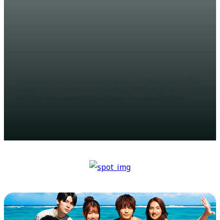
WHATWATCH
รีวิว Manatsu no Cinderella เซิร์ฟ
บอร์ด ทะเล และความรัก บนโลเคชั่น
อย่างเกาะเอโนะชิมะ
WINCHAMA
ซัมเมอร์ของญี่ปุ่นนั้น มีแต่ความร้อน ร้อน และร้อน เหมือนกับไทย
แหละครับ ร่างกายโหยหาทะเลกันทั้งนั้น ซีรีส์เรื่องนี้จึงจะพาไปพัน
กับเรื่องความรัก ทะเล เซิร์ฟบอร์ด บนเกาะมังกรเอโนะชิมะ