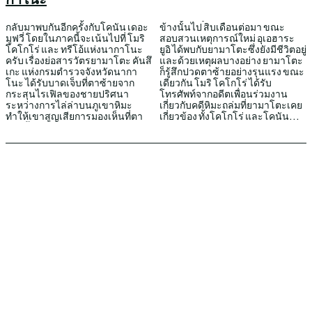
กลับมาพบกันอีกครั้งกับโคนัน เดอะ
ข้างนั้นไป สิบเดือนต่อมา ขณะ
มูฟวี่ โดยในภาคนี้จะเน้นไปที่ โมริ
สอบสวนเหตุการณ์ใหม่ อุเอฮาระ
โคโกโร่ และ ทรีโอ้แห่งนากาโนะ
ยูอิ ได้พบกับยามาโตะซึ่งยังมีชีวิตอยู่
ครับ เรื่องย่อสารวัตรยามาโตะ คันสึ
และด้วยเหตุผลบางอย่าง ยามาโตะ
เกะ แห่งกรมตำรวจจังหวัดนากา
ก็รู้สึกปวดตาซ้ายอย่างรุนแรง ขณะ
โนะ ได้รับบาดเจ็บที่ตาซ้ายจาก
เดียวกัน โมริ โคโกโร่ ได้รับ
กระสุนไรเฟิลของชายปริศนา
โทรศัพท์จากอดีตเพื่อนร่วมงาน
ระหว่างการไล่ล่าบนภูเขาหิมะ
เกี่ยวกับคดีหิมะถล่มที่ยามาโตะเคย
ทำให้เขาสูญเสียการมองเห็นที่ตา
เกี่ยวข้อง ทั้งโคโกโร่ และโคนัน...