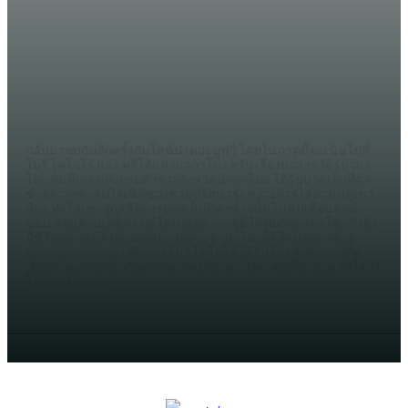
WHATWATCH
รีวิว ยอดนักสืบจิ๋วโคนัน เดอะมูฟวี่ 28
ปริศนาภาพติดตามรณะ พบกับโมริ โค
โก่โร่ และ ทรีโอ้แห่งนากาโนะ
DE9AL
กลับมาพบกันอีกครั้งกับโคนัน เดอะมูฟวี่ โดยในภาคนี้จะเน้นไปที่
โมริ โคโกโร่ และ ทรีโอ้แห่งนากาโนะครับ เรื่องย่อสารวัตรยามา
โตะ คันสึเกะ แห่งกรมตำรวจจังหวัดนากาโนะ ได้รับบาดเจ็บที่ตา
ซ้ายจากกระสุนไรเฟิลของชายปริศนาระหว่างการไล่ล่าบนภูเขา
หิมะ ทำให้เขาสูญเสียการมองเห็นที่ตาข้างนั้นไป สิบเดือนต่อมา
ขณะสอบสวนเหตุการณ์ใหม่ อุเอฮาระ ยูอิ ได้พบกับยามาโตะซึ่งยัง
มีชีวิตอยู่ และด้วยเหตุผลบางอย่าง ยามาโตะก็รู้สึกปวดตาซ้าย
อย่างรุนแรง ขณะเดียวกัน โมริ โคโกโร่ ได้รับโทรศัพท์จากอดีต
เพื่อนร่วมงานเกี่ยวกับคดีหิมะถล่มที่ยามาโตะเคยเกี่ยวข้อง ทั้งโคโก
โร่ และโคนัน...