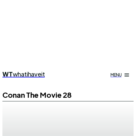
WT
whatihaveit
MENU
Conan The Movie 28