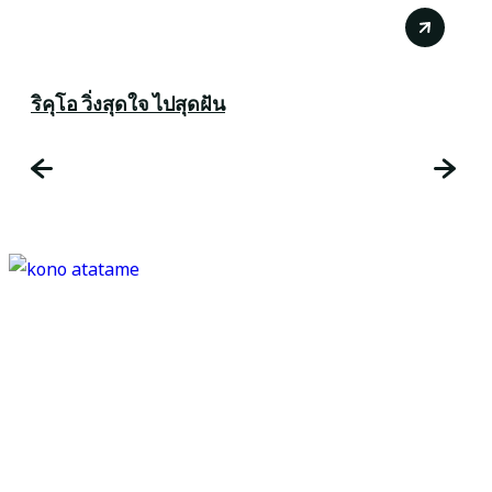
ริคุโอ วิ่งสุดใจ ไปสุดฝัน