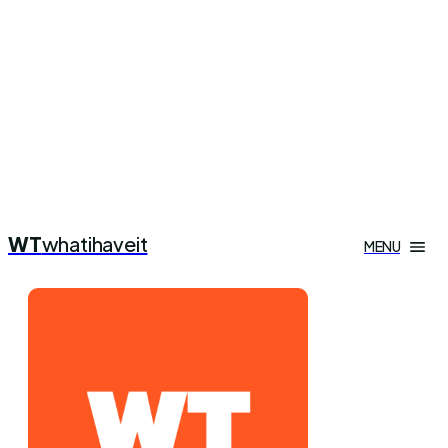
WT
whatihaveit
MENU